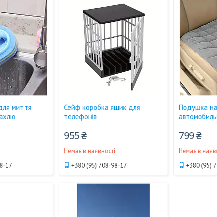
 для миття
Сейф коробка ящик для
Подушка на
кахлю
телефонів
автомобиль
955 ₴
799 ₴
і
Немає в наявності
Немає в наяв
98-17
+380 (95) 708-98-17
+380 (95) 