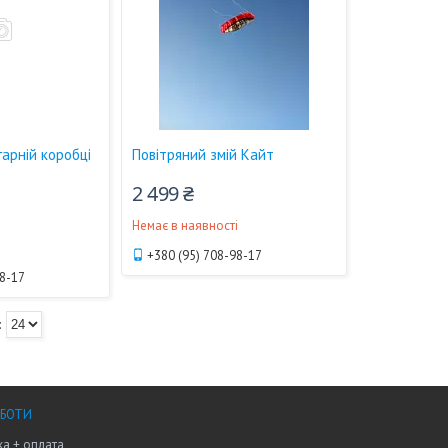
гарній коробці
Повітряний змій Кайт
2 499 ₴
Немає в наявності
і
+380 (95) 708-98-17
98-17
ОБОТИ
а + оплата