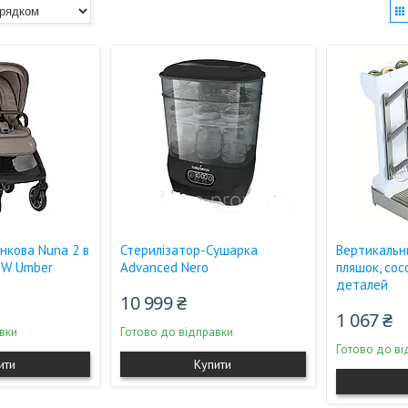
янкова Nuna 2 в
Стерилізатор-Сушарка
Вертикальн
MW Umber
Advanced Nero
пляшок, сос
деталей
10 999 ₴
1 067 ₴
вки
Готово до відправки
Готово до ві
ити
Купити