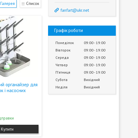
Галерея
Список
fanfart@ukr.net
Графік роботи
Понеділок
09:00
19:00
Вівторок
09:00
19:00
Середа
09:00
19:00
Четвер
09:00
19:00
Пʼятниця
09:00
19:00
Субота
Вихідний
ий органайзер для
Неділя
Вихідний
ок і насосних
дправки
Купити