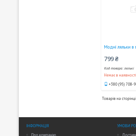
Модні ляльки в 
799 ₴
лялькі
Немає в наявност
+380 (95) 708-
ІНФОРМАЦІЯ
УМОВИ Р
Про компанію
Доставк