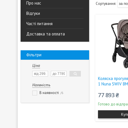
Про нас
Відгуки
Часті питання
Доставка та оплата
Фільтри
Ціна
Коляска прогул
1 Nuna SWIV B
Наявність
В наявності
6
77 893 ₴
Готово до відпра
Куп