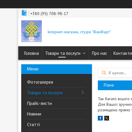
+380 (95) 708-98-17
Інтернет-магазин, студія "ФанФарт"
Головна
Товари та послуги
Про нас
Контакти
Фотогалерея
Різне
Товари та послуги
Так багато всього 
Прайс-листи
Для Вашої зручност
розміщено прямо т
Новини
Статті