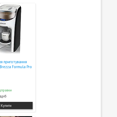
я приготування
 Brezza Formula Pro
дправки
здріб
Купити