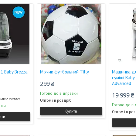
в1 Baby Brezza
М'ячик футбольний Tilly
Машинка дл
суміші Baby
299 ₴
Advanced
Готово до відправки
19 999 ₴
Bottle Washer
Оптом і в роздріб
Готово до ві
вки
Купити
Оптом і в ро
ити