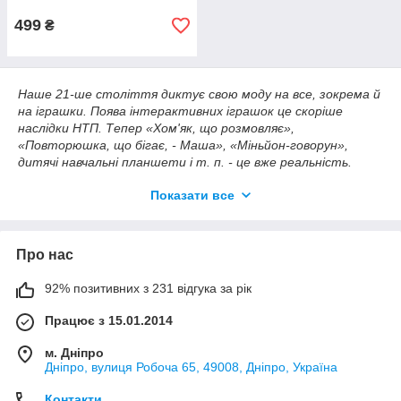
499
₴
Наше 21-ше століття диктує свою моду на все, зокрема й
на іграшки.
Поява інтерактивних іграшок це скоріше
наслідки НТП.
Тепер «Хом'як, що розмовляє»,
«Повторюшка, що бігає, - Маша», «Міньйон-говорун»,
дитячі навчальні планшети і т. п. - це вже реальність.
Компанія «ФанФарт» намагається йти «в ногу з часом» і
Показати все
представляє Вам всі новинки дитячих інтерактивних
іграшок.
Деякі з них нас не перестають дивувати.
Довгий
час нам в магазин дзвонили Клієнти і запитували хом'яка
(тварини), який розмовляє, намагалися зрозуміти що
Про нас
конкретно і як це він розмовляє?!
Тепер цим нікого не
здивуєш, а що буде далі?
- це питання на яке дасть
92% позитивних з 231 відгука за рік
відповідь група «Інтерактивні іграшки» в магазині
«FanFart».
Працює з 15.01.2014
м. Дніпро
Дніпро, вулиця Робоча 65, 49008, Дніпро, Україна
Контакти