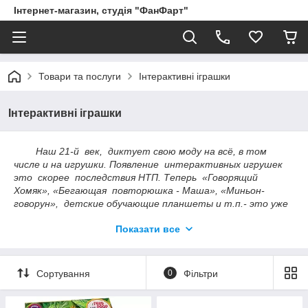
Інтернет-магазин, студія "ФанФарт"
Товари та послуги
Інтерактивні іграшки
Інтерактивні іграшки
Наш 21-й век, диктует свою моду на всё, в том
числе и на игрушки. Появление интерактивных игрушек
это скорее последствия НТП. Теперь «Говорящий
Хомяк», «Бегающая повторюшка - Маша», «Миньон-
говорун», детские обучающие планшеты и т.п.- это уже
реальность. Компания «ФанФарт» пытается идти «в
Показати все
ногу со временем» и представляет Вам все новинки
детских интерактивных игрушек. Некоторые из них нас
не перестают удивлять. Долгое время нам в магазин
звонили Клиенты и спрашивали говорящего хомяка
Сортування
0
Фільтри
(животного), пытались понять что конкретно и как это
он говорит?! Тепер цим нікого не здивуєш, а що буде далі?