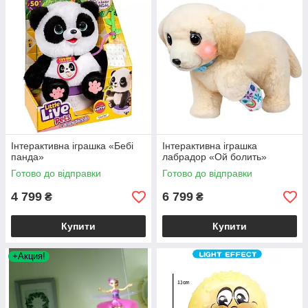
- це питання на який дасть відповідь група"Інтерактивні
іграшки" в магазині "FanFart".
Інтерактивна іграшка «Бебі
Інтерактивна іграшка
панда»
лабрадор «Ой болить»
Готово до відправки
Готово до відправки
4 799
6 799
₴
₴
Купити
Купити
+Акция!