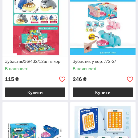
Зубастик/36/432/12шт в кор.
Зубастик у кор. /72-2/
В наявності
В наявності
115
246
₴
₴
Купити
Купити