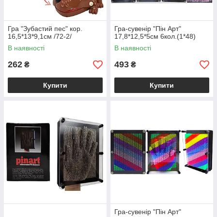
Гра "Зубастий пес" кор.
Гра-сувенір "Пін Арт"
16,5*13*9,1см /72-2/
17,8*12,5*5см 6кол.(1*48)
В наявності
В наявності
262
493
₴
₴
Купити
Купити
Гра-сувенір "Пін Арт"