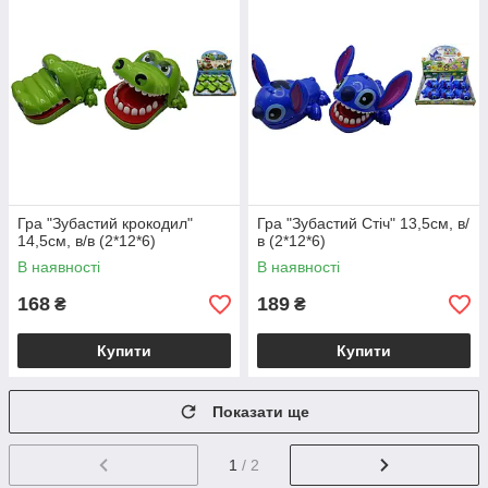
Гра "Зубастий крокодил"
Гра "Зубастий Стіч" 13,5см, в/
14,5см, в/в (2*12*6)
в (2*12*6)
В наявності
В наявності
168
189
₴
₴
Купити
Купити
Показати ще
1
/ 2