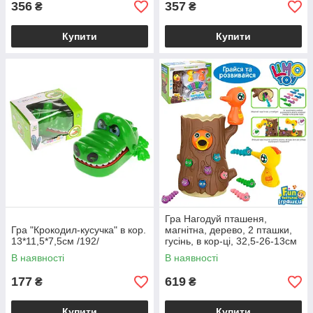
356
357
₴
₴
Купити
Купити
Гра Нагодуй пташеня,
Гра "Крокодил-кусучка" в кор.
магнітна, дерево, 2 пташки,
13*11,5*7,5см /192/
гусінь, в кор-ці, 32,5-26-13см
/24/
В наявності
В наявності
177
619
₴
₴
Купити
Купити