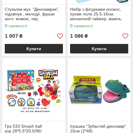
Стукалка муз. “Динозаврик”,
Набір з фігурками космос,
підсвічув., мелодії, фрази
ігрове поле 25,5-16см,
англ. мовою, тир,
механічній таймер, важіль,
катапульта,пістолет, рівні
платформа-катапульта,
В наявності
В наявності
ракета (конструктор), пазл, в
1 007
1 086
₴
₴
Купити
Купити
Гра 533 Smash ball
Іграшка "Зубастий динозавр"
кор.28*5,5*20,5/96/
16см (2*48)