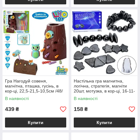
Гра Нагодуй совеня,
Настільна гра магнитна,
магнітна, пташка, гусінь, в
логічна, стратегія, магніти
кор-ці, 22,5-21,5-10,5см /48/
20шт, мотузка, в кор-ці, 16-11-
3см /48/
В наявності
В наявності
439
158
₴
₴
Купити
Купити