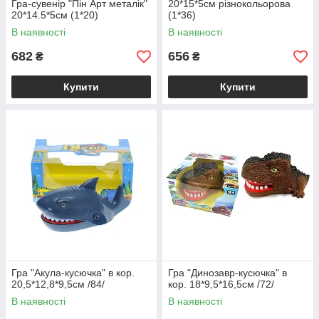
Гра-сувенір "Пін Арт металік"
20*15*5см різнокольорова
20*14.5*5см (1*20)
(1*36)
В наявності
В наявності
682
656
₴
₴
Купити
Купити
Гра "Акула-кусючка" в кор.
Гра "Динозавр-кусючка" в
20,5*12,8*9,5см /84/
кор. 18*9,5*16,5см /72/
В наявності
В наявності