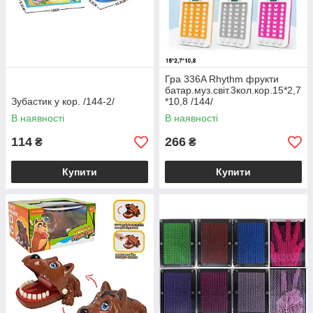
Гра 336A Rhythm фрукти
батар.муз.світ.3кол.кор.15*2,7
Зубастик у кор. /144-2/
*10,8 /144/
В наявності
В наявності
114
266
₴
₴
Купити
Купити