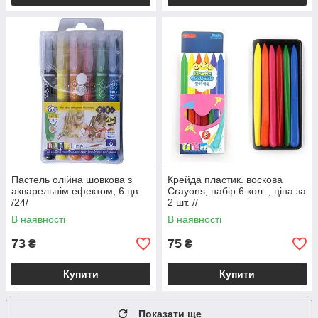
Пастель олійна шовкова з
Крейда пластик. воскова
акварельнім ефектом, 6 цв.
Crayons, набір 6 кол. , ціна за
/24/
2 шт. //
В наявності
В наявності
73
75
₴
₴
Купити
Купити
Показати ще