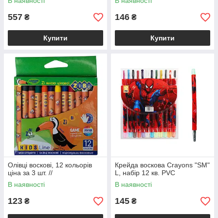
В наявності
В наявності
557
146
₴
₴
Купити
Купити
Олівці воскові, 12 кольорів
Крейда воскова Crayons "SM"
ціна за 3 шт. //
L, набір 12 кв. PVC
В наявності
В наявності
123
145
₴
₴