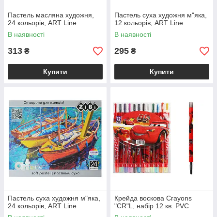
Пастель масляна художня,
Пастель суха художня м"яка,
24 кольорів, ART Line
12 кольорів, ART Line
В наявності
В наявності
313
295
₴
₴
Купити
Купити
Пастель суха художня м"яка,
Крейда воскова Crayons
24 кольорів, ART Line
"CR"L, набір 12 кв. PVC