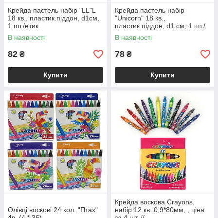
Крейда пастель набір "LL"L
Крейда пастель набір
18 кв., пластик.піддон, d1см,
"Unicorn" 18 кв.,
1 шт./етик.
пластик.піддон, d1 см, 1 шт./
етик.
В наявності
В наявності
82
78
₴
₴
Купити
Купити
Крейда воскова Crayons,
Олівці воскові 24 кол. "Птах"
набір 12 кв. 0,9*80мм, , ціна
4в. (4 * 36)
за 4 шт. //