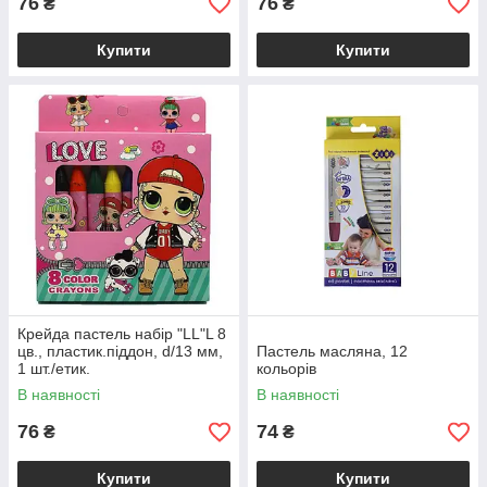
76
76
₴
₴
Купити
Купити
Крейда пастель набір "LL"L 8
цв., пластик.піддон, d/13 мм,
Пастель масляна, 12
1 шт./етик.
кольорів
В наявності
В наявності
76
74
₴
₴
Купити
Купити