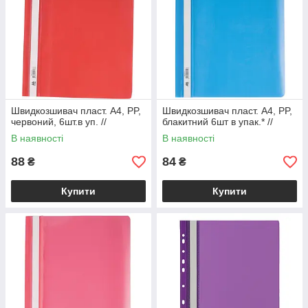
Швидкозшивач пласт. А4, PP,
Швидкозшивач пласт. А4, PP,
червоний, 6шт.в уп. //
блакитний 6шт в упак.* //
В наявності
В наявності
88
84
₴
₴
Купити
Купити