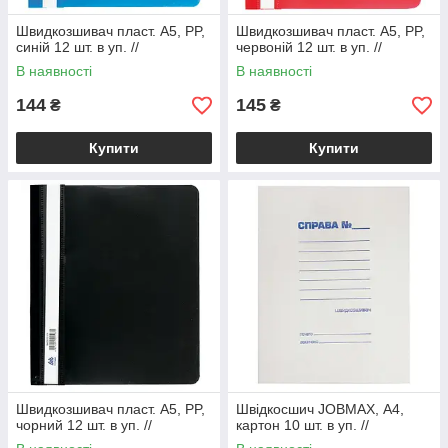
Швидкозшивач пласт. А5, PP,
Швидкозшивач пласт. А5, PP,
синій 12 шт. в уп. //
червоній 12 шт. в уп. //
В наявності
В наявності
144
145
₴
₴
Купити
Купити
Швидкозшивач пласт. А5, PP,
Швідкосшич JOBMAX, А4,
чорний 12 шт. в уп. //
картон 10 шт. в уп. //