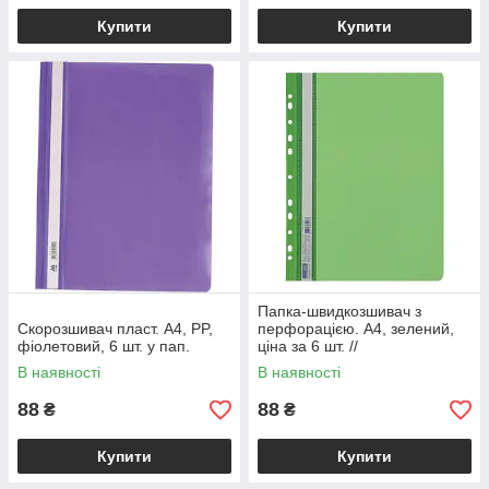
Купити
Купити
Папка-швидкозшивач з
Скорозшивач пласт. А4, PP,
перфорацією. А4, зелений,
фіолетовий, 6 шт. у пап.
ціна за 6 шт. //
В наявності
В наявності
88
88
₴
₴
Купити
Купити