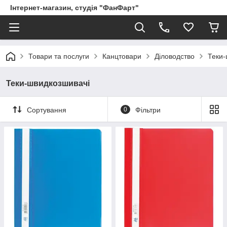
Інтернет-магазин, студія "ФанФарт"
Товари та послуги
Канцтовари
Діловодство
Теки-
Теки-швидкозшивачі
Сортування
0
Фільтри