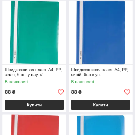
Швидкозшивач пласт. А4, PP,
Швидкозшивач пласт. А4, PP,
зілля, 6 шт. у пау. //
синій, 6шт.в уп.
В наявності
В наявності
88
88
₴
₴
Купити
Купити