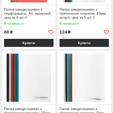
Папка-швидкозшивач з
Папка швидкозшивач з
перфорацією, А4, червоний,
притискною планкою, 10мм,
ціна за 6 шт. //
асорті, ціна за 5 шт. //
В наявності
В наявності
88
124
₴
₴
Купити
Купити
Папка швидкозшивач з
Папка швидкозшивач з
притискною планкою, 15мм
притискною планкою, 6мм,