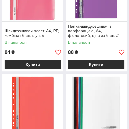
Папка-швидкозшивач з
Швидкозшивач пласт. А4, PP,
перфорацією, А4,
комбінат 6 шт. в уп. //
фіолетовий, ціна за 6 шт. //
В наявності
В наявності
84
88
₴
₴
Купити
Купити