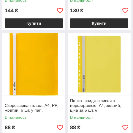
В наявності
В наявності
144
130
₴
₴
Купити
Купити
Папка-швидкозшивач з
Скорозшивач пласт. А4, PP,
перфорацією. А4, жовтий,
жовтий, 6 шт. у пап.
ціна за 6 шт. //
В наявності
В наявності
88
88
₴
₴