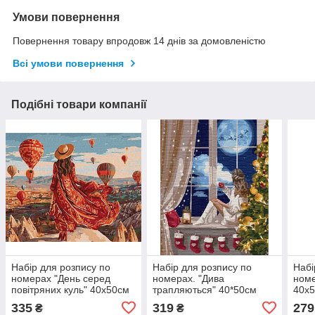
Умови повернення
Повернення товару впродовж 14 днів за домовленістю
Всі умови повернення
Подібні товари компанії
Набір для розпису по
Набір для розпису по
Набі
номерах "День серед
номерах. "Дива
номе
повітряних куль" 40х50см
трапляються" 40*50см
40х
335
319
279
₴
₴