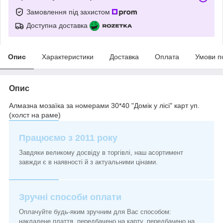
Замовлення під захистом
Доступна доставка
Опис
Характеристики
Доставка
Оплата
Умови п
Опис
Алмазна мозаїка за номерами 30*40 "Домік у лісі" карт уп.
(холст на раме)
Працюємо з 2011 року
Завдяки великому досвіду в торгівлі, наш асортимент
завжди є в наявності й з актуальними цінами.
Зручні способи оплати
Оплачуйте будь-яким зручним для Вас способом:
накладене плаття, передбачено на карту, передбачено на