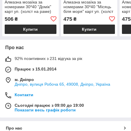
Алмазна мозаїка за
Алмазна мозаїка за
Алма
номерами 30*40 "Домік"
номерами 30*40 "Місяць
номе
карт уп. (холст на раме)
біля моря" карт уп. (холст
карт
на раме)
506
475
475
₴
₴
Купити
Купити
Про нас
92% позитивних з 231 відгука за рік
Працює з 15.01.2014
м. Дніпро
Дніпро, вулиця Робоча 65, 49008, Дніпро, Україна
Контакти
Сьогодні працює з 09:00 до 19:00
Показати весь графік роботи
Про нас