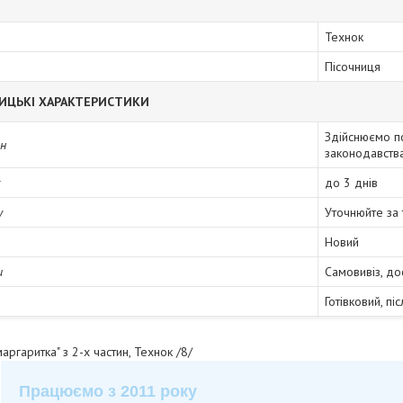
Технок
Пісочниця
ИЦЬКІ ХАРАКТЕРИСТИКИ
Здійснюємо п
ін
законодавств
до 3 днів
у
Уточнюйте за
Новий
и
Самовивіз, до
Готівковий, пі
маргаритка" з 2-х частин, Технок /8/
Працюємо з 2011 року