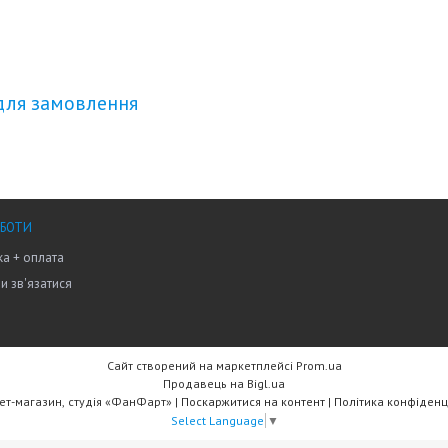
для замовлення
ОБОТИ
а + оплата
ми зв'язатися
Сайт створений на маркетплейсі
Prom.ua
Продавець на Bigl.ua
Інтернет-магазин, студія «ФанФарт» |
Поскаржитися на контент
|
Політика конфіденц
Select Language
▼