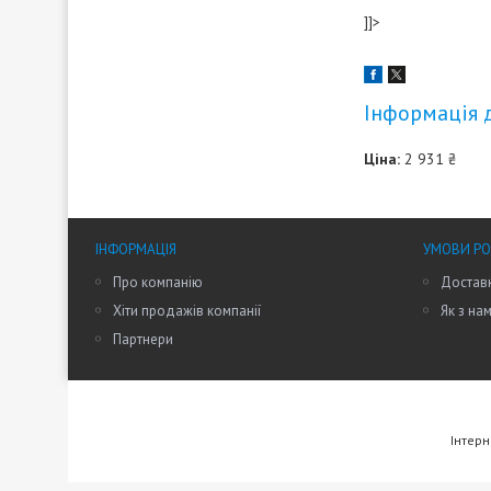
]]>
Інформація 
Ціна:
2 931 ₴
ІНФОРМАЦІЯ
УМОВИ Р
Про компанію
Доставк
Хіти продажів компанії
Як з на
Партнери