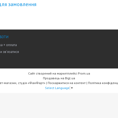
для замовлення
ОБОТИ
а + оплата
ми зв'язатися
Сайт створений на маркетплейсі
Prom.ua
Продавець на Bigl.ua
Інтернет-магазин, студія «ФанФарт» |
Поскаржитися на контент
|
Політика конфіденц
Select Language
▼