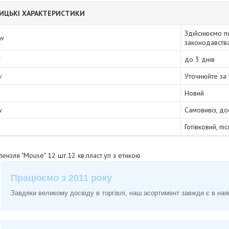
ИЦЬКІ ХАРАКТЕРИСТИКИ
Здійснюємо п
ін
законодавств
до 3 днів
у
Уточнюйте за
Новий
и
Самовивіз, до
Готівковий, пі
ензля "Mouse" 12 шт.12 кв.пласт.уп з етикою
Працюємо з 2011 року
Завдяки великому досвіду в торгівлі, наш асортимент завжди є в ная