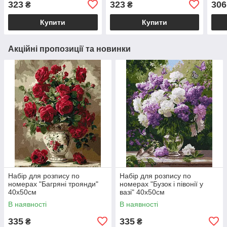
323
323
306
₴
₴
Купити
Купити
Акційні пропозиції та новинки
Набір для розпису по
Набір для розпису по
номерах "Багряні троянди"
номерах "Бузок і півонії у
40х50см
вазі" 40х50см
В наявності
В наявності
335
335
₴
₴