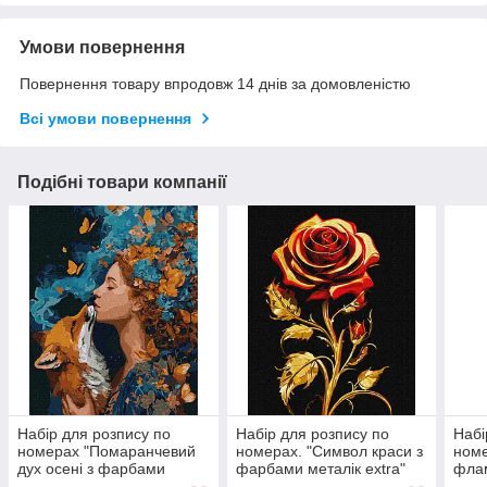
Умови повернення
Повернення товару впродовж 14 днів за домовленістю
Всі умови повернення
Подібні товари компанії
Набір для розпису по
Набір для розпису по
Набі
номерах "Помаранчевий
номерах. "Символ краси з
номе
дух осені з фарбами
фарбами металік extra"
флам
металік extra" 40х50см
40х50см
мета