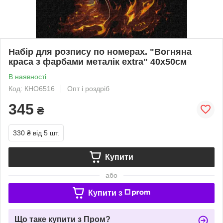
Набір для розпису по номерах. "Вогняна
краса з фарбами металік extra" 40х50см
В наявності
Код: КНО6516
Опт і роздріб
345
₴
330 ₴
від 5 шт.
Купити
або
Купити з
Що таке купити з Пром?