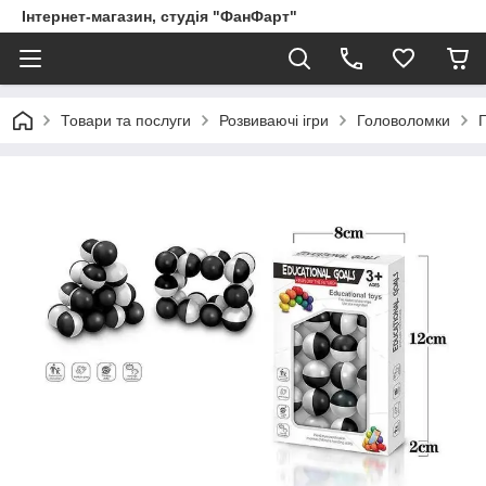
Інтернет-магазин, студія "ФанФарт"
Товари та послуги
Розвиваючі ігри
Головоломки
Г