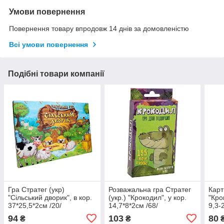
Умови повернення
Повернення товару впродовж 14 днів за домовленістю
Всі умови повернення
Подібні товари компанії
Гра Стратег (укр)
Розважальна гра Стратег
Карт
"Сільський дворик", в кор.
(укр.) "Крокодил", у кор.
"Кро
37*25,5*2см /20/
14,7*8*2см /68/
9,3-
94
103
80
₴
₴