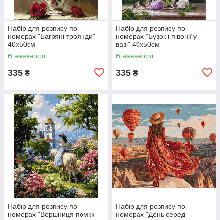
Набір для розпису по
Набір для розпису по
номерах "Багряні троянди"
номерах "Бузок і півонії у
40х50см
вазі" 40х50см
В наявності
В наявності
335
335
₴
₴
Набір для розпису по
Набір для розпису по
номерах "Вершниця поміж
номерах "День серед