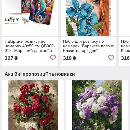
Набір для розпису по
Набір для розпису по
Набі
номерах 40х50 см QB900-
номерах "Барвиста поезія:
номе
018 "Морський дракон" з
Блакитна орхідея"
Клем
фарбами металік, з
40x50см
367
319
316
₴
₴
дерев"яною підставкою
qbee
Акційні пропозиції та новинки