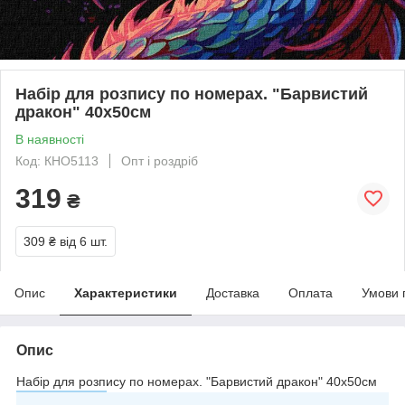
Набір для розпису по номерах. "Барвистий
дракон" 40x50см
В наявності
Код: КНО5113
Опт і роздріб
319
₴
309 ₴
від 6 шт.
Опис
Характеристики
Доставка
Оплата
Умови 
Опис
Набір для розпису по номерах. "Барвистий дракон" 40x50см