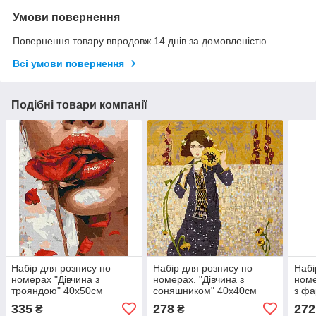
Умови повернення
Повернення товару впродовж 14 днів за домовленістю
Всі умови повернення
Подібні товари компанії
Набір для розпису по
Набір для розпису по
Набі
номерах "Дівчина з
номерах. "Дівчина з
номе
трояндою" 40х50см
соняшником" 40х40см
з фа
30х
335
278
272
₴
₴