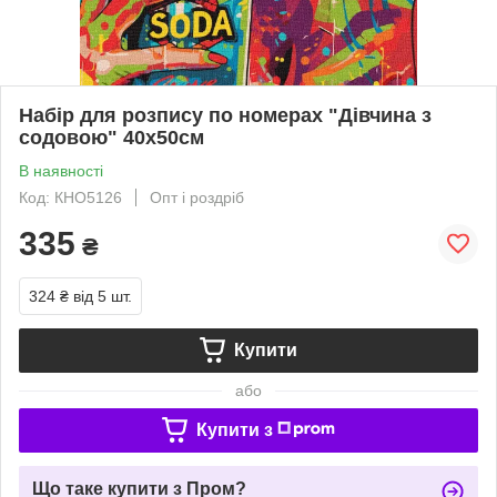
Набір для розпису по номерах "Дівчина з
содовою" 40х50см
В наявності
Код: КНО5126
Опт і роздріб
335
₴
324 ₴
від 5 шт.
Купити
або
Купити з
Що таке купити з Пром?