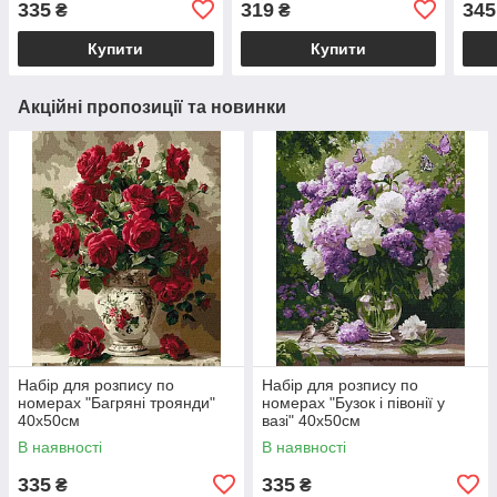
335
319
345
₴
₴
Купити
Купити
Акційні пропозиції та новинки
Набір для розпису по
Набір для розпису по
номерах "Багряні троянди"
номерах "Бузок і півонії у
40х50см
вазі" 40х50см
В наявності
В наявності
335
335
₴
₴