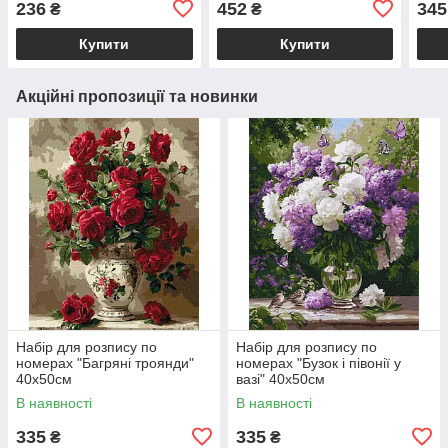
236
452
345
₴
₴
(GS1360)
(AH1232-17)
Купити
Купити
Акційні пропозиції та новинки
Набір для розпису по
Набір для розпису по
номерах "Багряні троянди"
номерах "Бузок і півонії у
40х50см
вазі" 40х50см
В наявності
В наявності
335
335
₴
₴