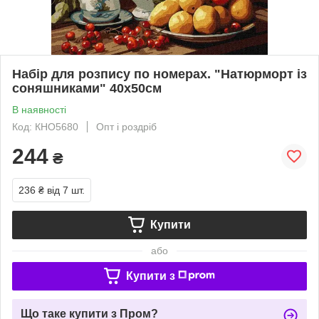
Набір для розпису по номерах. "Натюрморт із
соняшниками" 40х50см
В наявності
Код: КНО5680
Опт і роздріб
244
₴
236 ₴
від 7 шт.
Купити
або
Купити з
Що таке купити з Пром?