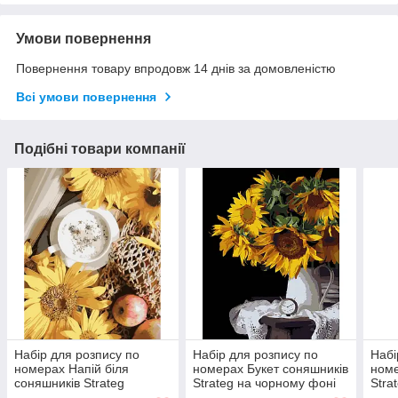
Умови повернення
Повернення товару впродовж 14 днів за домовленістю
Всі умови повернення
Подібні товари компанії
Набір для розпису по
Набір для розпису по
Набі
номерах Напій біля
номерах Букет соняшників
номе
соняшників Strateg
Strateg на чорному фоні
Stra
розміром 40х50 см
розміром 40х50 см
(GS