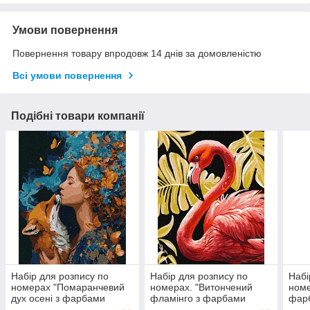
Умови повернення
Повернення товару впродовж 14 днів за домовленістю
Всі умови повернення
Подібні товари компанії
Набір для розпису по
Набір для розпису по
Набі
номерах "Помаранчевий
номерах. "Витончений
номе
дух осені з фарбами
фламінго з фарбами
фарб
металік extra" 40х50см
металік extra" 40х50см
40х