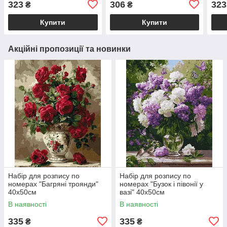
323
306
323
₴
₴
Купити
Купити
Акційні пропозиції та новинки
Набір для розпису по
Набір для розпису по
номерах "Багряні троянди"
номерах "Бузок і півонії у
40х50см
вазі" 40х50см
В наявності
В наявності
335
335
₴
₴