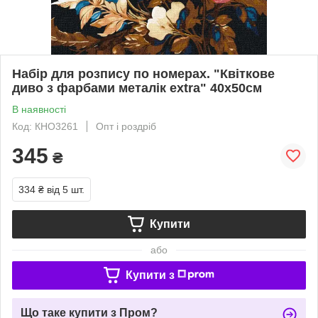
Набір для розпису по номерах. "Квіткове
диво з фарбами металік extra" 40х50см
В наявності
Код: КНО3261
Опт і роздріб
345
₴
334 ₴
від 5 шт.
Купити
або
Купити з
Що таке купити з Пром?