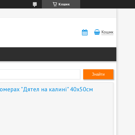
Кошик
Кошик
Знайти
номерах "Дятел на калині" 40х50см