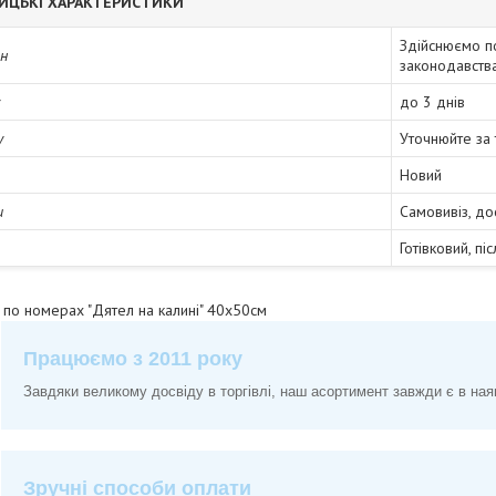
ИЦЬКІ ХАРАКТЕРИСТИКИ
Здійснюємо п
ін
законодавств
до 3 днів
у
Уточнюйте за
Новий
и
Самовивіз, до
Готівковий, пі
 по номерах "Дятел на калині" 40х50см
Працюємо з 2011 року
Завдяки великому досвіду в торгівлі, наш асортимент завжди є в ная
Зручні способи оплати