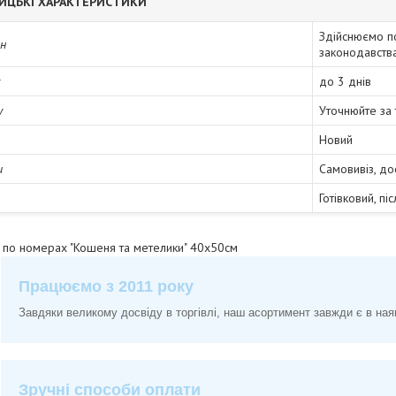
ИЦЬКІ ХАРАКТЕРИСТИКИ
Здійснюємо п
ін
законодавств
до 3 днів
у
Уточнюйте за
Новий
и
Самовивіз, до
Готівковий, пі
у по номерах "Кошеня та метелики" 40х50см
Працюємо з 2011 року
Завдяки великому досвіду в торгівлі, наш асортимент завжди є в ная
Зручні способи оплати