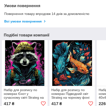
Умови повернення
Повернення товару впродовж 14 днів за домовленістю
Всі умови повернення
Подібні товари компанії
Набір для розпису по
Набір для розпису по
Набі
номерах Єнот у
номерах Підводний світ
номе
сучасному світі Strateg на
Strateg на чорному фоні
40х
чорному фоні розміром
розміром 30х40 см (FH-6)
417
417
226
₴
₴
30х40 см (FH-3)