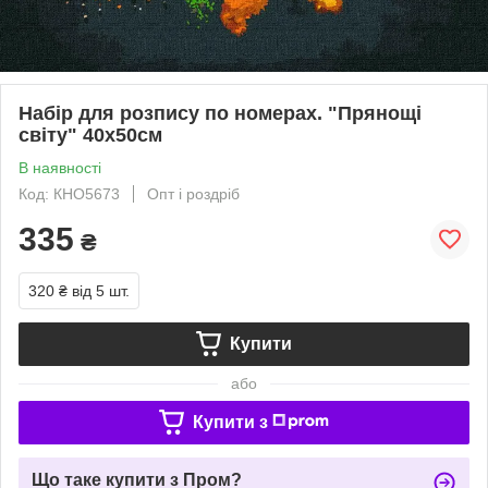
Набір для розпису по номерах. "Прянощі
світу" 40х50см
В наявності
Код: КНО5673
Опт і роздріб
335
₴
320 ₴
від 5 шт.
Купити
або
Купити з
Що таке купити з Пром?