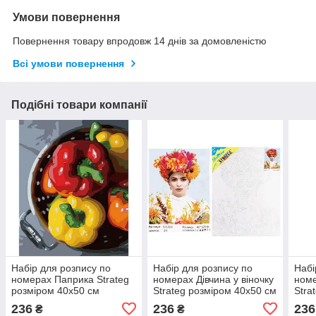
Умови повернення
Повернення товару впродовж 14 днів за домовленістю
Всі умови повернення
Подібні товари компанії
Набір для розпису по
Набір для розпису по
Набі
номерах Паприка Strateg
номерах Дівчина у віночку
номе
розміром 40х50 см
Strateg розміром 40х50 см
Stra
(GS767)
(GS224)
(GS
236
236
236
₴
₴