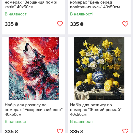
номерах "Вершниця поміж
номерах "День серед
квітів" 40х50см
повітряних куль" 40х50см
В наявності
В наявності
335
335
₴
₴
Набір для розпису по
Набір для розпису по
номерах "Експресивний вовк"
номерах "Жовтий розмай"
40х50см
40х50см
В наявності
В наявності
335
335
₴
₴