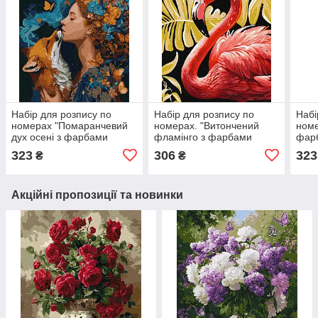
Набір для розпису по
Набір для розпису по
Набі
номерах "Помаранчевий
номерах. "Витончений
номе
дух осені з фарбами
фламінго з фарбами
фарб
металік extra" 40х50см
металік extra" 40х50см
40х
323
306
323
₴
₴
Акційні пропозиції та новинки