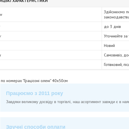
ИЦЬКІ ХАРАКТЕРИСТИКИ
Здійснюємо п
ін
законодавств
до 3 днів
у
Уточнюйте за
Новий
и
Самовивіз, до
Готівковий, пі
 по номерах "Граціозні олені" 40х50см
Працюємо з 2011 року
Завдяки великому досвіду в торгівлі, наш асортимент завжди є в ная
Зручні способи оплати