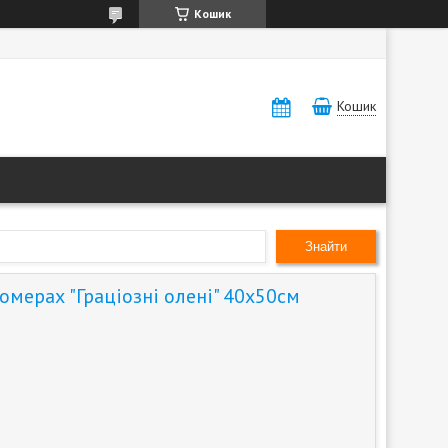
Кошик
Кошик
Знайти
омерах "Граціозні олені" 40х50см