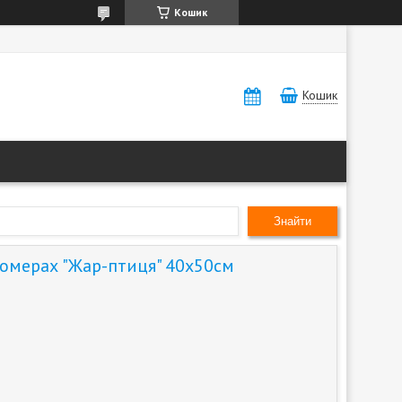
Кошик
Кошик
Знайти
номерах "Жар-птиця" 40х50см