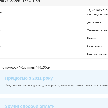
ИЦЬКІ ХАРАКТЕРИСТИКИ
Здійснюємо п
ін
законодавств
до 3 днів
у
Уточнюйте за
Новий
и
Самовивіз, до
Готівковий, пі
у по номерах "Жар-птиця" 40х50см
Працюємо з 2011 року
Завдяки великому досвіду в торгівлі, наш асортимент завжди є в ная
Зручні способи оплати