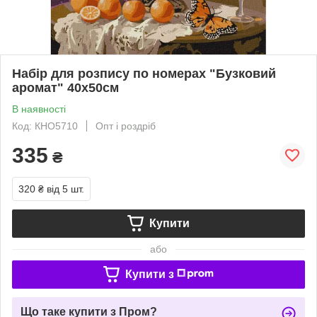
Набір для розпису по номерах "Бузковий
аромат" 40х50см
В наявності
Код: КНО5710
Опт і роздріб
335
₴
320 ₴
від 5 шт.
Купити
або
Купити з
Що таке купити з Пром?