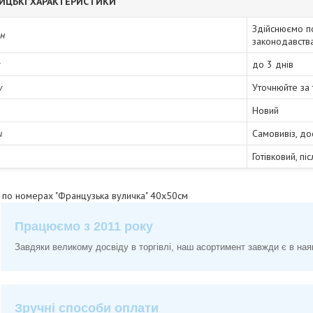
ИЦЬКІ ХАРАКТЕРИСТИКИ
Здійснюємо п
ін
законодавств
до 3 днів
у
Уточнюйте за
Новий
и
Самовивіз, до
Готівковий, пі
у по номерах "Французька вуличка" 40х50см
Працюємо з 2011 року
Завдяки великому досвіду в торгівлі, наш асортимент завжди є в ная
Зручні способи оплати