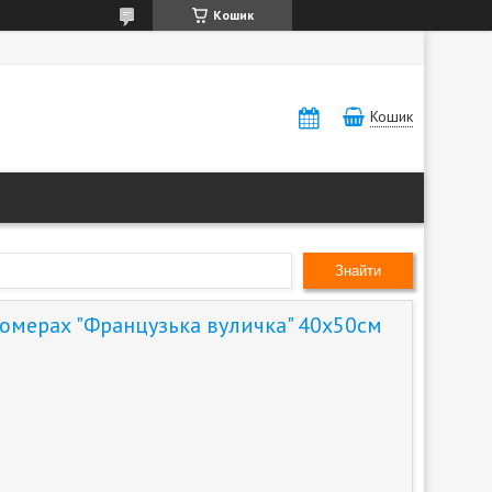
Кошик
Кошик
Знайти
номерах "Французька вуличка" 40х50см