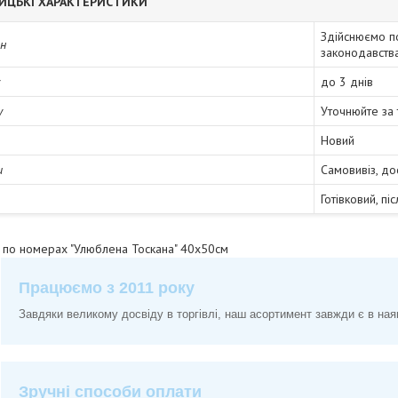
ИЦЬКІ ХАРАКТЕРИСТИКИ
Здійснюємо п
ін
законодавств
до 3 днів
у
Уточнюйте за
Новий
и
Самовивіз, до
Готівковий, пі
у по номерах "Улюблена Тоскана" 40х50см
Працюємо з 2011 року
Завдяки великому досвіду в торгівлі, наш асортимент завжди є в ная
Зручні способи оплати