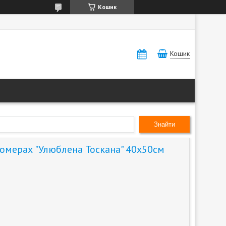
Кошик
Кошик
Знайти
номерах "Улюблена Тоскана" 40х50см