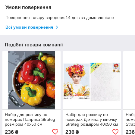
Умови повернення
Повернення товару впродовж 14 днів за домовленістю
Всі умови повернення
Подібні товари компанії
Набір для розпису по
Набір для розпису по
Набі
номерах Паприка Strateg
номерах Дівчина у віночку
номе
розміром 40х50 см
Strateg розміром 40х50 см
Stra
(GS767)
(GS224)
(GS
236
236
236
₴
₴