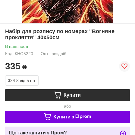
Набір для розпису по номерах "Вогняне
прокляття" 40х50см
В наявності
Код: КНО5220
Опт і роздріб
335
₴
324 ₴
від 5 шт.
Купити
або
Купити з
Що таке купити з Пром?