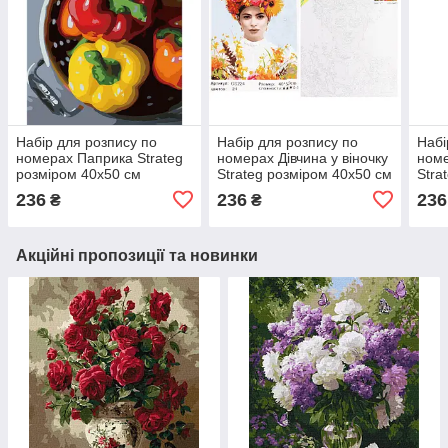
Набір для розпису по
Набір для розпису по
Набі
номерах Паприка Strateg
номерах Дівчина у віночку
номе
розміром 40х50 см
Strateg розміром 40х50 см
Stra
(GS767)
(GS224)
(GS
236
236
236
₴
₴
Акційні пропозиції та новинки