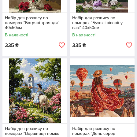
Набір для розпису по
Набір для розпису по
номерах "Багряні троянди"
номерах "Бузок і півонії у
40х50см
вазі" 40х50см
В наявності
В наявності
335
335
₴
₴
Набір для розпису по
Набір для розпису по
номерах "Вершниця поміж
номерах "День серед