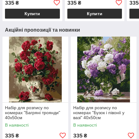
335
335
335
₴
₴
Купити
Купити
Акційні пропозиції та новинки
Набір для розпису по
Набір для розпису по
номерах "Багряні троянди"
номерах "Бузок і півонії у
40х50см
вазі" 40х50см
В наявності
В наявності
335
335
₴
₴