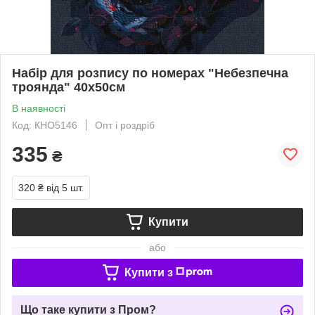
Набір для розпису по номерах "Небезпечна
троянда" 40х50см
В наявності
Код: КНО5146
Опт і роздріб
335
₴
320 ₴
від 5 шт.
Купити
або
Купити з
Що таке купити з Пром?