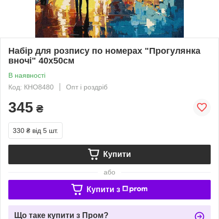
Набір для розпису по номерах "Прогулянка
вночі" 40х50см
В наявності
Код: КНО8480
Опт і роздріб
345
₴
330 ₴
від 5 шт.
Купити
або
Купити з
Що таке купити з Пром?