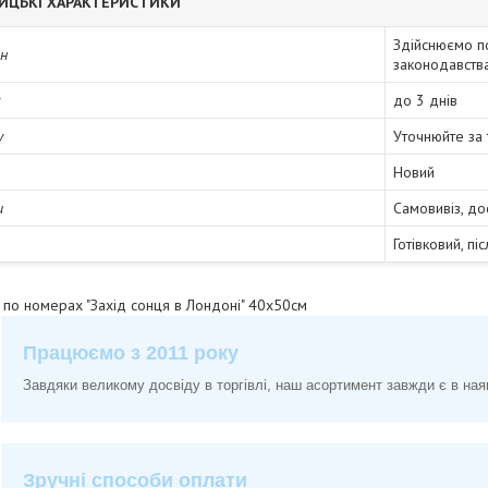
ИЦЬКІ ХАРАКТЕРИСТИКИ
Здійснюємо п
ін
законодавств
до 3 днів
у
Уточнюйте за
Новий
и
Самовивіз, до
Готівковий, пі
 по номерах "Захід сонця в Лондоні" 40х50см
Працюємо з 2011 року
Завдяки великому досвіду в торгівлі, наш асортимент завжди є в ная
Зручні способи оплати