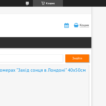
Кошик
Кошик
Знайти
омерах "Захід сонця в Лондоні" 40х50см