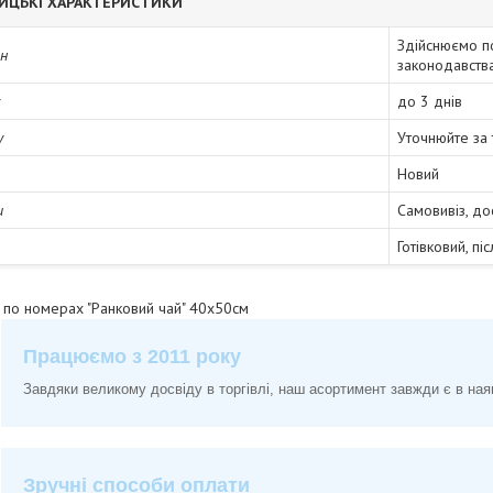
ИЦЬКІ ХАРАКТЕРИСТИКИ
Здійснюємо п
ін
законодавств
до 3 днів
у
Уточнюйте за
Новий
и
Самовивіз, до
Готівковий, пі
 по номерах "Ранковий чай" 40х50см
Працюємо з 2011 року
Завдяки великому досвіду в торгівлі, наш асортимент завжди є в ная
Зручні способи оплати