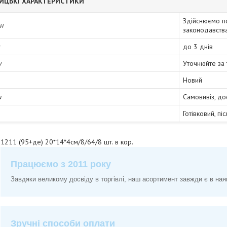
ИЦЬКІ ХАРАКТЕРИСТИКИ
Здійснюємо п
ін
законодавств
до 3 днів
у
Уточнюйте за
Новий
и
Самовивіз, до
Готівковий, пі
1211 (95+де) 20*14*4см/8/64/8 шт. в кор.
Працюємо з 2011 року
Завдяки великому досвіду в торгівлі, наш асортимент завжди є в ная
Зручні способи оплати