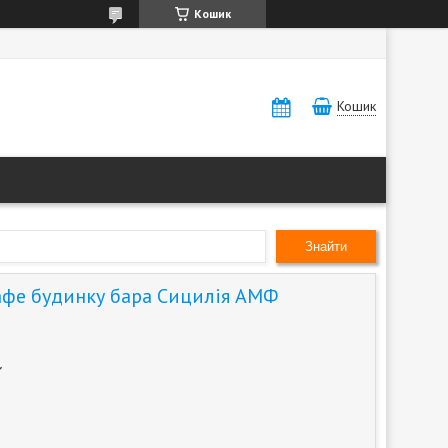
Кошик
Кошик
Знайти
кафе будинку бара Сицилія АМФ