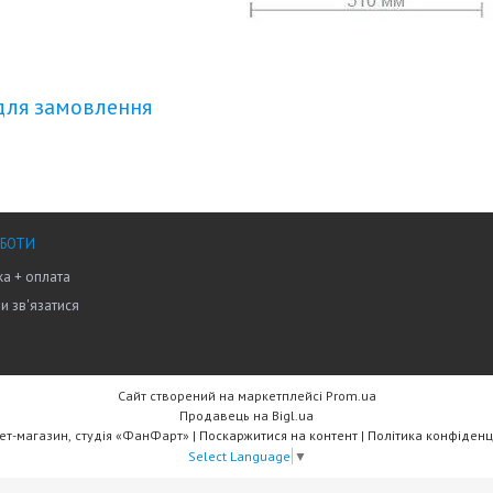
для замовлення
ОБОТИ
а + оплата
ми зв'язатися
Сайт створений на маркетплейсі
Prom.ua
Продавець на Bigl.ua
Інтернет-магазин, студія «ФанФарт» |
Поскаржитися на контент
|
Політика конфіденц
Select Language
▼