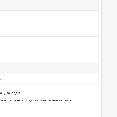
ь
х
ану закладів.
ія — це гарний подарунок на будь-яке свято.