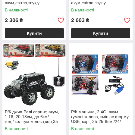
акум,світло,звук,у
акум,світло,звук,у
кор.41,5*32*10,5см /12/
кор.45*32*10,5см /12/
В наявності
В наявності
2 306
2 603
₴
₴
Купити
Купити
Р/К джип Ралі спринт, акум,
Р/К машина, 2.4G, акум.,
1:16, 20-18см, до 6км/
гумові колеса, змінює форму,
год,4кол,гум.колеса,кор,35-
USB, кор., 35-25-8см /24/
20-18см /12/
В наявності
В наявності