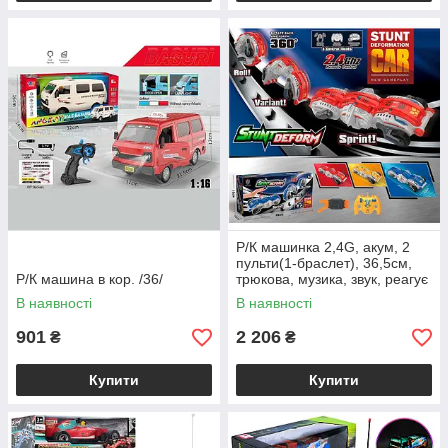
Р/К машинка 2,4G, акум, 2
пульти(1-браслет), 36,5см,
Р/К машина в кор. /36/
трюкова, музика, звук, реагує
на руку, складна, колеса
В наявності
В наявності
гумові, USBзарядне, 3
901
2 206
₴
₴
Купити
Купити