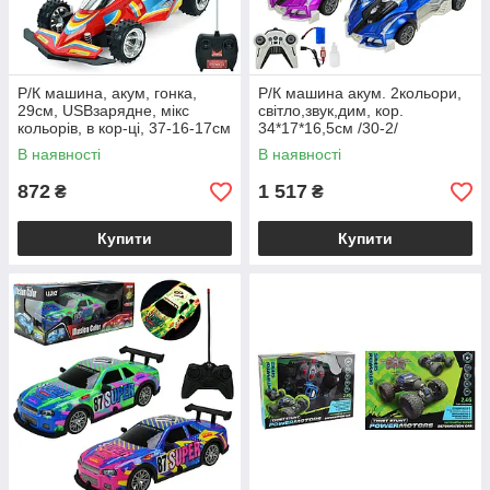
Р/К машина, акум, гонка,
Р/К машина акум. 2кольори,
29см, USBзарядне, мікс
світло,звук,дим, кор.
кольорів, в кор-ці, 37-16-17см
34*17*16,5см /30-2/
/12/
В наявності
В наявності
872
1 517
₴
₴
Купити
Купити