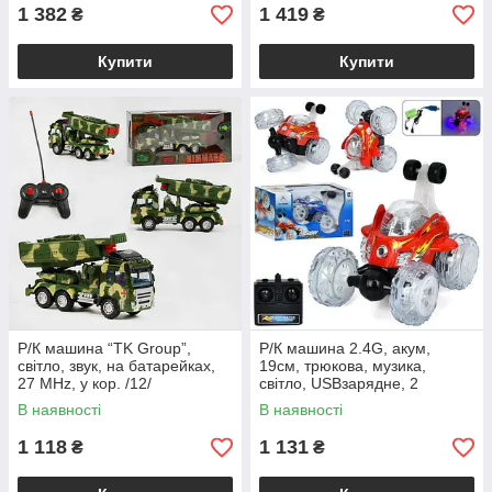
1 382
1 419
₴
₴
Купити
Купити
Р/К машина “TK Group”,
Р/К машина 2.4G, акум,
світло, звук, на батарейках,
19см, трюкова, музика,
27 MHz, у кор. /12/
світло, USBзарядне, 2
кольори, в кор-ці, 30-19-18см
В наявності
В наявності
/24/
1 118
1 131
₴
₴