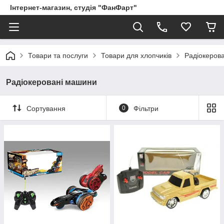
Інтернет-магазин, студія "ФанФарт"
Товари та послуги
Товари для хлопчиків
Радіокерова
Радіокеровані машини
Сортування
0
Фільтри