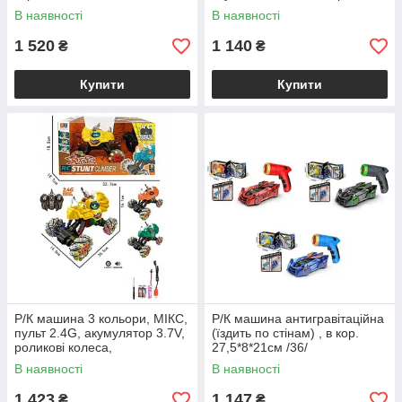
9,5*21 /24/
В наявності
В наявності
1 520
1 140
₴
₴
Купити
Купити
Р/К машина 3 кольори, МІКС,
Р/К машина антигравітаційна
пульт 2.4G, акумулятор 3.7V,
(їздить по стінам) , в кор.
роликові колеса,
27,5*8*21см /36/
підсвічування, музика, в кор.
В наявності
В наявності
/16/
1 423
1 147
₴
₴