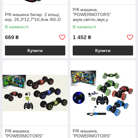
Р/К машина,
Р/К машина батар. 2 кільці,
"POWERMOTORS"
кор. 26,3*12,7*10,4см /60-2/
акум,світло,звук,у
кор.35,5*25,5*8см /24/
В наявності
В наявності
669
1 452
₴
₴
Купити
Купити
Р/К машина,
Р/К машина,
"POWERMOTORS"
"POWERMOTORS"