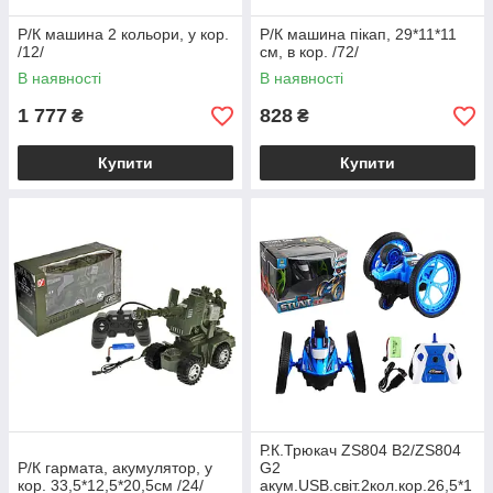
Р/К машина 2 кольори, у кор.
Р/К машина пікап, 29*11*11
/12/
см, в кор. /72/
В наявності
В наявності
1 777
828
₴
₴
Купити
Купити
Р.К.Трюкач ZS804 B2/ZS804
Р/К гармата, акумулятор, у
G2
кор. 33,5*12,5*20,5см /24/
акум.USB.світ.2кол.кор.26,5*1