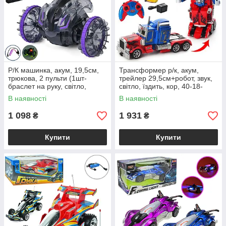
Р/К машинка, акум, 19,5см,
Трансформер р/к, акум,
трюкова, 2 пульти (1шт-
трейлер 29,5см+робот, звук,
браслет на руку, світло,
світло, їздить, кор, 40-18-
USBзарядне, 2 кольори, в
21см /12/
В наявності
В наявності
кор-ці, 28,5-16-18см /12/
1 098
1 931
₴
₴
Купити
Купити