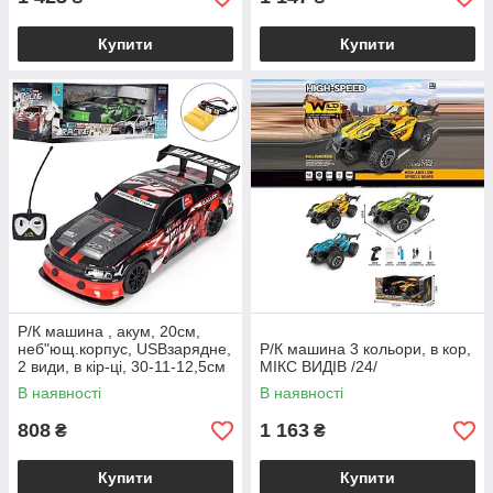
Купити
Купити
Р/К машина , акум, 20см,
неб"ющ.корпус, USBзарядне,
Р/К машина 3 кольори, в кор,
2 види, в кір-ці, 30-11-12,5см
МІКС ВИДІВ /24/
/24/
В наявності
В наявності
808
1 163
₴
₴
Купити
Купити