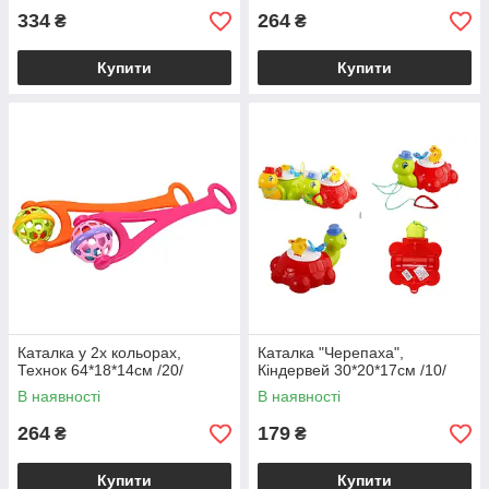
334
264
₴
₴
Купити
Купити
Каталка у 2х кольорах,
Каталка "Черепаха",
Технок 64*18*14см /20/
Кіндервей 30*20*17см /10/
В наявності
В наявності
264
179
₴
₴
Купити
Купити