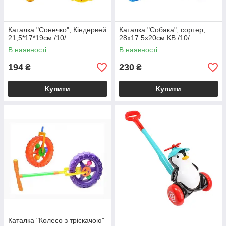
Каталка "Сонечко", Кіндервей
Каталка "Собака", сортер,
21,5*17*19см /10/
28х17.5х20см КВ /10/
В наявності
В наявності
194
230
₴
₴
Купити
Купити
Каталка "Колесо з тріскачою"