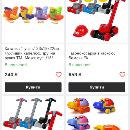
Каталка "Гусінь" 33x19x22см.
Рухливий капелюх, зручна
Газонокосарка з каскою,
ручка ТМ_Максимус. /18/
Бамсик /3/
В наявності
В наявності
240
659
₴
₴
Купити
Купити