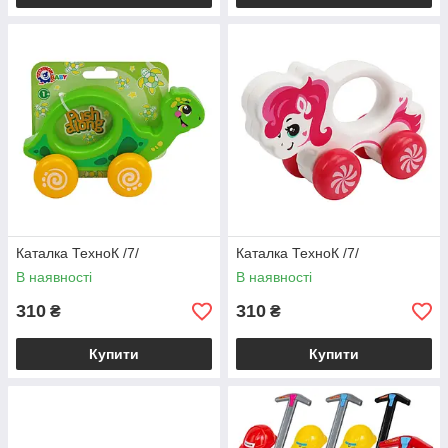
Каталка ТехноК /7/
Каталка ТехноК /7/
В наявності
В наявності
310
310
₴
₴
Купити
Купити