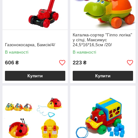
Каталка-сортер "Гіппо логіка"
у сітці, Максимус
Газонокосарка, Бамсік/4/
24,5*16*16,5см /20/
В наявності
В наявності
606
223
₴
₴
Купити
Купити