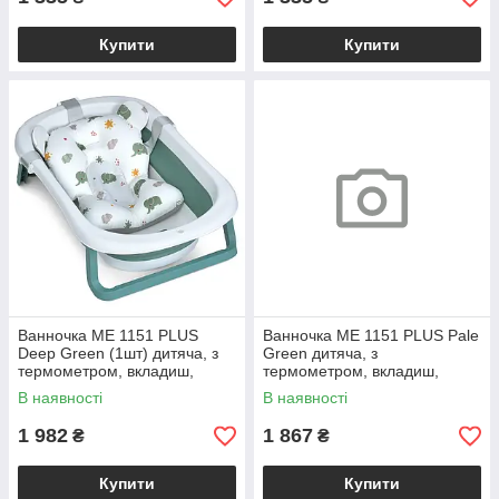
Купити
Купити
Ванночка ME 1151 PLUS
Ванночка ME 1151 PLUS Pale
Deep Green (1шт) дитяча, з
Green дитяча, з
термометром, вкладиш,
термометром, вкладиш,
силікон, складана
силікон, складана
В наявності
В наявності
78,3*49,3*20,5, зелений
78,3*49,3*20,5, зелена /1/
1 982
1 867
₴
₴
Купити
Купити