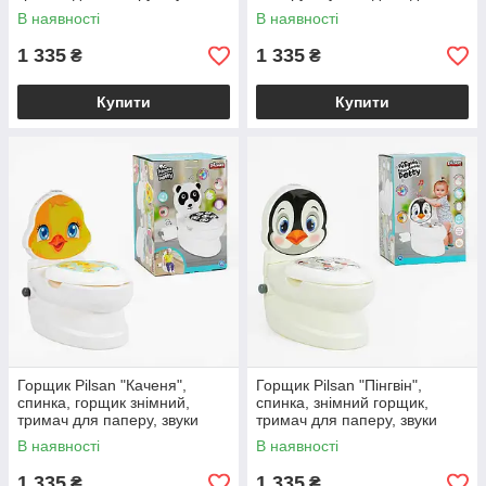
води, підсвічування кнопки, в
кнопки, у кор. /4/
В наявності
В наявності
кор. /4/
1 335
1 335
₴
₴
Купити
Купити
Горщик Pilsan "Каченя",
Горщик Pilsan "Пінгвін",
спинка, горщик знімний,
спинка, знімний горщик,
тримач для паперу, звуки
тримач для паперу, звуки
води, підсвічування кнопки, в
води, підсвічув /4/
В наявності
В наявності
кор. /4/
1 335
1 335
₴
₴