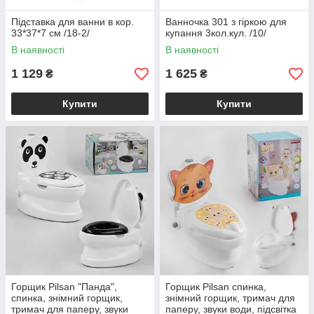
Підставка для ванни в кор.
Ванночка 301 з гіркою для
33*37*7 см /18-2/
купання 3кол.кул. /10/
В наявності
В наявності
1 129
1 625
₴
₴
Купити
Купити
Горщик Pilsan "Панда",
Горщик Pilsan спинка,
спинка, знімний горщик,
знімний горщик, тримач для
тримач для паперу, звуки
паперу, звуки води, підсвітка