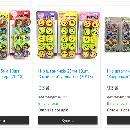
25мм 10шт.
Н-р штампиків 25мм 10шт.
Н-р штампи
стері (20*18)
"Смайлики" у блістері (20*18)
"Зверополіс"
93 ₴
93 ₴
1019-S
10
В наявності
В наявності
Оптом і в роздріб
Оптом і в ро
ити
Купити