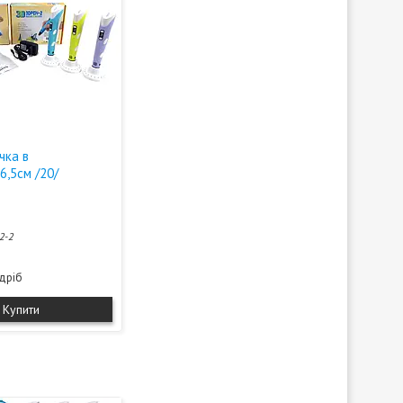
чка в
6,5см /20/
2-2
здріб
Купити