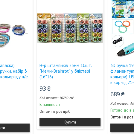
запаска)
Н-р штампиків 25мм 10шт.
3D ручка 19
ручки, набір 3
"Меми-Brainrot" у блістері
філаменту(п
 кольорів, у п/е
(16*16)
кольори), U
в кор-ці, 21
93 ₴
689 ₴
10780-МЕ
AK
В наявності
Готово до ві
Оптом і в роздріб
Оптом і в ро
Купити
ити