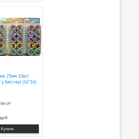
ків 25мм 10шт.
 у блістері (16*16)
780-ZP
здріб
Купити