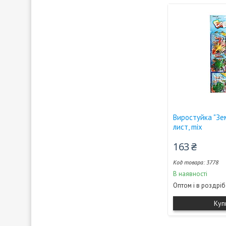
Виростуйка "Зем
лист, mix
163 ₴
3778
В наявності
Оптом і в роздріб
Куп