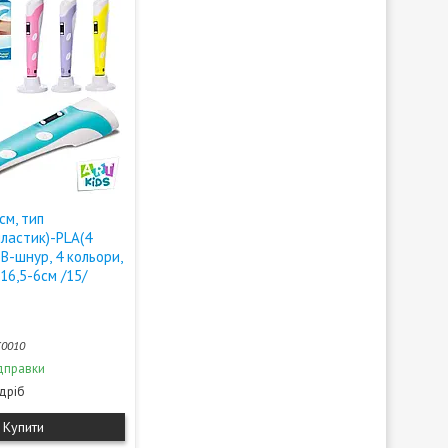
см, тип
ластик)-PLA(4
SB-шнур, 4 кольори,
-16,5-6см /15/
0010
дправки
здріб
Купити