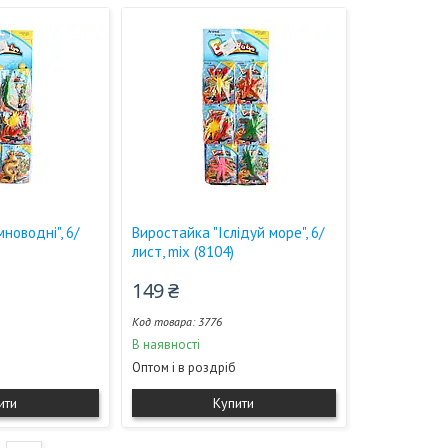
новодні", 6/
Виростайка "Іслідуй море", 6/
лист, mix (8104)
149 ₴
3776
В наявності
Оптом і в роздріб
ити
Купити