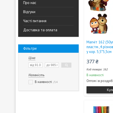
Про нас
Відгуки
Часті питання
Доставка та оплата
Магніт 162 (50у
пластм.,4 різно
Фільтри
у кор. 5,5*5,5см
Ціна
377 ₴
162
Наявність
В наявності
Оптом і в роздріб
В наявності
14
Куп