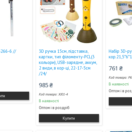
S266-6 //
3D ручка 15см, підставка,
Набір 3D-ру
картки, тип філоменту-PCL(3
кор.21,5*6*1
кольори), USB-зарядне, аккум,
761 ₴
2 види, в кор-ці, 22-17-5см
/24/
P6
985 ₴
В наявності
Оптом і в ро
XJ01-4
ити
В наявності
Оптом і в роздріб
Купити