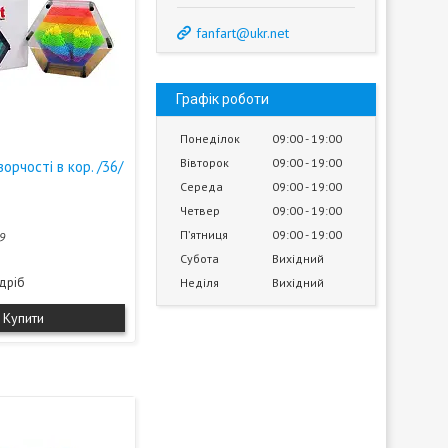
fanfart@ukr.net
Графік роботи
Понеділок
09:00
19:00
Вівторок
09:00
19:00
орчості в кор. /36/
Середа
09:00
19:00
Четвер
09:00
19:00
Пʼятниця
09:00
19:00
9
Субота
Вихідний
здріб
Неділя
Вихідний
Купити