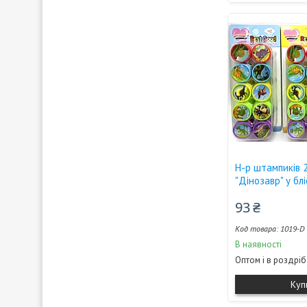
Н-р штампиків 
"Дiнозавр" у блі
93 ₴
1019-D
В наявності
Оптом і в роздріб
Куп