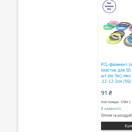
PCL-філамент (
пластик для 3D 
шт (по 3м.), мікс
,12-12-2см /50/
91 ₴
Y784-1
В наявності
Оптом і в роздріб
Куп