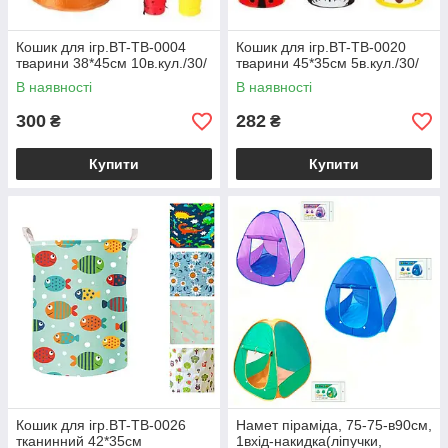
Кошик для ігр.BT-TB-0004
Кошик для ігр.BT-TB-0020
тварини 38*45см 10в.кул./30/
тварини 45*35см 5в.кул./30/
В наявності
В наявності
300
282
₴
₴
Купити
Купити
Кошик для ігр.BT-TB-0026
Намет піраміда, 75-75-в90см,
тканинний 42*35см
1вхід-накидка(ліпучки,