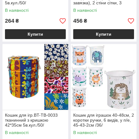
5в.кул./50/
завязка), 2 стіни сітки, 3
кольори, у п/е 32-32-3см /12/
В наявності
В наявності
264
456
₴
₴
Купити
Купити
Кошик для ігр.BT-TB-0033
Кошик для iграшок 40-48см, 2
тканинний з кришкою
коротки ручки, 6 видів, у п/е,
42*35см 5в.кул./50/
45-43-2см /36/
В наявності
В наявності