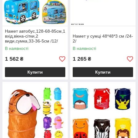
Намет автобус,128-68-85см,1
вхід,вікна-сітки,2
Намет у сумці 48*48*3 см /24-
види,сумка,33-36-5см /12/
2/
В наявності
В наявності
1 562
1 265
₴
₴
Купити
Купити