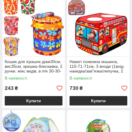
Кошик для іграшок діам30см,
Намет пожежна машина,
вис35см, кришка-блискавка, 2
110-71-71см, 3 входи (1вхід-
ручки, мікс видів, в п/е 30-30-
накидка/зав"язка/липучка, 2
2см /50/
входи - отвіри на даху), у
В наявності
В наявності
сумці, 40-38-3см /12/
243
730
₴
₴
Купити
Купити