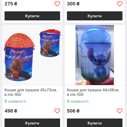
275
300
₴
₴
Купити
Купити
Кошик для іграшок 45х73см,
Кошик для іграшок 44х38см,
в п/е /60/
в п/е /50/
В наявності
В наявності
498
506
₴
₴
Купити
Купити