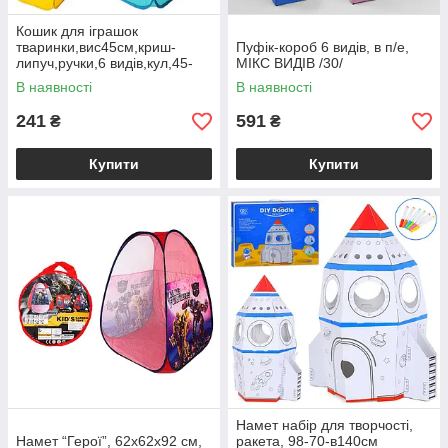
Кошик для іграшок
тваринки,вис45см,криш-
Пуфік-короб 6 видів, в п/е,
липуч,ручки,6 видів,кул,45-
МІКС ВИДІВ /30/
45см /50/
В наявності
В наявності
241
591
₴
₴
Купити
Купити
Намет набір для творчості,
Намет “Герої”, 62х62х92 см,
ракета, 98-70-в140см