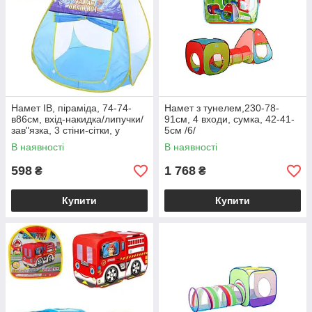
Намет IB, піраміда, 74-74-
Намет з тунелем,230-78-
в86см, вхід-накидка/липучки/
91см, 4 входи, сумка, 42-41-
зав"язка, 3 стіни-сітки, у
5см /6/
сумці, 32-32-4см /12/
В наявності
В наявності
598
1 768
₴
₴
Купити
Купити