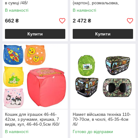
в сумці /48/
(картон), розмальовка,
фломастери, в кор-ці, 67-55-
В наявності
В наявності
6см /4/
662
2 472
₴
₴
Купити
Купити
Кошик для іграшок 46-46-
Намет військова техніка 110-
42см, з ручками, кришка, 7
70-70см, в чохлі, 45-35-4см
видів, кул, 46-46-0,5см /60/
/6/
В наявності
Готово до відправки