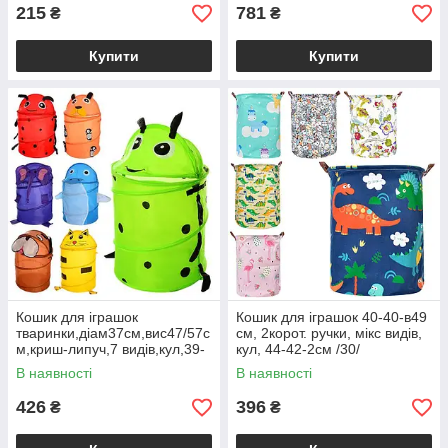
215
781
₴
₴
Купити
Купити
Кошик для іграшок
Кошик для іграшок 40-40-в49
тваринки,діам37см,вис47/57с
см, 2корот. ручки, мікс видів,
м,криш-липуч,7 видів,кул,39-
кул, 44-42-2см /30/
39-2см /50/
В наявності
В наявності
426
396
₴
₴