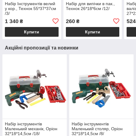
Набір Інструментів велий
Набір для випічки в пак.,
Набі
у кор., Технок 55*37*37см
Технок 26*18*6см /12/
валі
/3/
27*2
1 340
260
524
₴
₴
Купити
Купити
Акційні пропозиції та новинки
Набір інструментів
Набір інструментів
Маленький механік, Оріон
Маленький столяр, Оріон
32*18*14,5см /18/
32*18*14,5см /8/