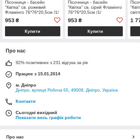
Пісочниця - басейн
Пісочниця - басейн
Пісо
"Квітка" св. рожевий
"Квітка" св. сірий Фламінго
"Кві
Фламінго 76*76*20,5см /1/
76*76*20,5см /1/
світ
Флам
953
953
1 7
₴
₴
/1/
Купити
Купити
Про нас
92% позитивних з 231 відгука за рік
Працює з 15.01.2014
м. Дніпро
Дніпро, вулиця Робоча 65, 49008, Дніпро, Україна
Контакти
Сьогодні вихідний
Показати весь графік роботи
Про нас