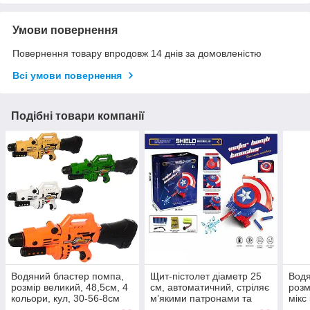
Умови повернення
Повернення товару впродовж 14 днів за домовленістю
Всі умови повернення
Подібні товари компанії
Водяний бластер помпа,
Щит-пістолет діаметр 25
Водя
розмір великий, 48,5см, 4
см, автоматичний, стріляє
розм
кольори, кул, 30-56-8см
м’якими патронами та
мікс
/24/
орбізами, акумулятор 7.4
57-8