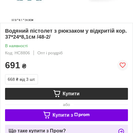
Водяний пістолет з рюкзаком у відкритій кор.
37*24*8,1см /48-2/
В наявності
Код: HC8806
Опт і роздріб
691
₴
668 ₴
від 3 шт.
Купити
або
Купити з
Що таке купити з Пром?