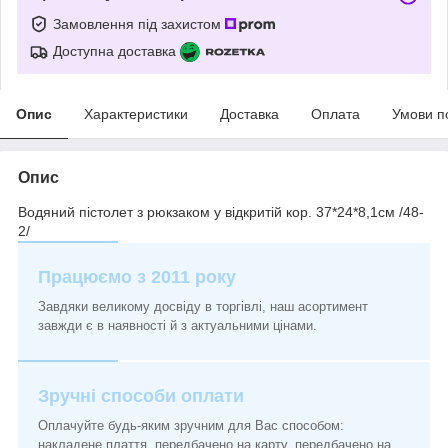
Замовлення під захистом
Доступна доставка
Опис
Характеристики
Доставка
Оплата
Умови п
Опис
Водяний пістолет з рюкзаком у відкритій кор. 37*24*8,1см /48-
2/
Працюємо з 2011 року
Завдяки великому досвіду в торгівлі, наш асортимент
завжди є в наявності й з актуальними цінами.
Зручні способи оплати
Оплачуйте будь-яким зручним для Вас способом:
накладене плаття, передбачено на карту, передбачено на