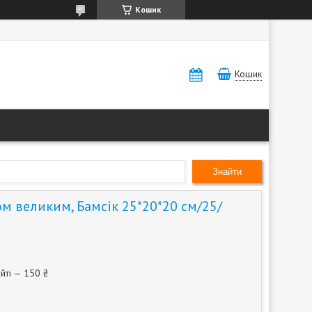
Кошик
Кошик
Знайти
ом великим, Бамсік 25*20*20 см/25/
йті — 150 ₴