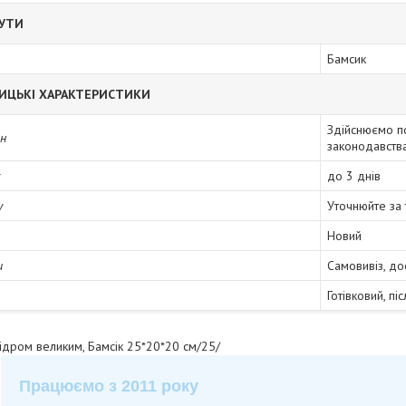
БУТИ
Бамсик
ИЦЬКІ ХАРАКТЕРИСТИКИ
Здійснюємо п
ін
законодавств
до 3 днів
у
Уточнюйте за
Новий
и
Самовивіз, до
Готівковий, пі
 відром великим, Бамсік 25*20*20 см/25/
Працюємо з 2011 року