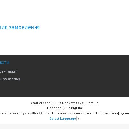
для замовлення
ОБОТИ
а + оплата
ми зв'язатися
Сайт створений на маркетплейсі
Prom.ua
Продавець на Bigl.ua
Інтернет-магазин, студія «ФанФарт» |
Поскаржитися на контент
|
Політика конфіденц
Select Language
▼