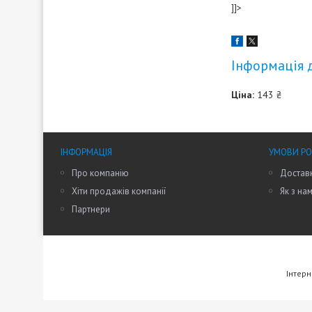
]]>
Інформація 
Ціна:
143 ₴
ІНФОРМАЦІЯ
УМОВИ Р
Про компанію
Доставк
Хіти продажів компанії
Як з на
Партнери