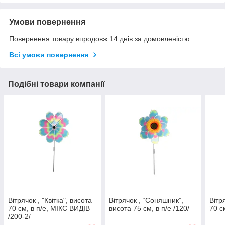
Умови повернення
Повернення товару впродовж 14 днів за домовленістю
Всі умови повернення
Подібні товари компанії
Вітрячок , "Квітка", висота
Вітрячок , “Соняшник”,
Вітр
70 см, в п/е, МІКС ВИДІВ
висота 75 см, в п/е /120/
70 с
/200-2/