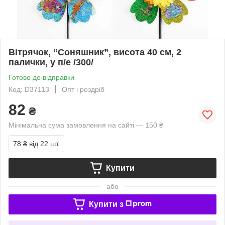
Вітрячок, “Соняшник”, висота 40 см, 2
палички, у п/е /300/
Готово до відправки
Код: D37113
Опт і роздріб
82
₴
Мінімальна сума замовлення на сайті — 150 ₴
78 ₴
від 22 шт.
Купити
або
Купити з