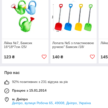
Лійка №7, Бамсик
Лопата №5 з пластиковою
Лійк
16*18*7см /25/
ручкою" Бамсик /18/
123
140
145
₴
₴
Про нас
92% позитивних з 231 відгука за рік
Працює з 15.01.2014
м. Дніпро
Дніпро, вулиця Робоча 65, 49008, Дніпро, Україна