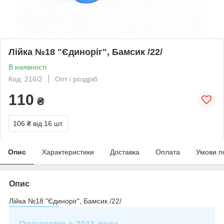
Лійка №18 "Єдиноріг", Бамсик /22/
В наявності
Код: 216/2
Опт і роздріб
110
₴
106 ₴
від 16 шт.
Опис
Характеристики
Доставка
Оплата
Умови п
Опис
Лійка №18 "Єдиноріг", Бамсик /22/
Працюємо з 2011 року