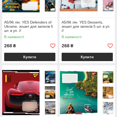
А5/96 лін. YES Defenders of
А5/96 лін. YES Desserts,
Ukraine, зошит для записів 5
зошит для записів 5 шт. в уп.
шт. в уп. //
//
В наявності
В наявності
268
268
₴
₴
Купити
Купити