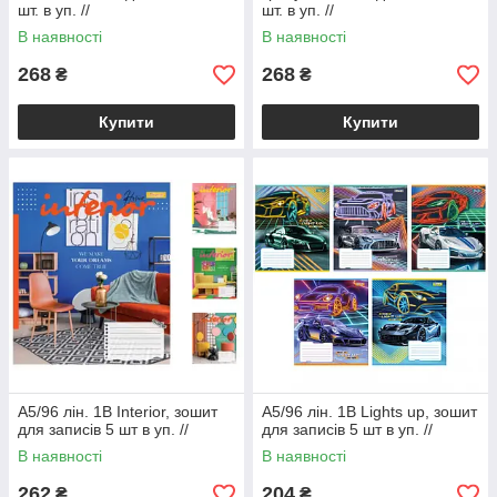
шт. в уп. //
шт. в уп. //
В наявності
В наявності
268
268
₴
₴
Купити
Купити
А5/96 лін. 1В Interior, зошит
А5/96 лін. 1В Lights up, зошит
для записів 5 шт в уп. //
для записів 5 шт в уп. //
В наявності
В наявності
262
204
₴
₴