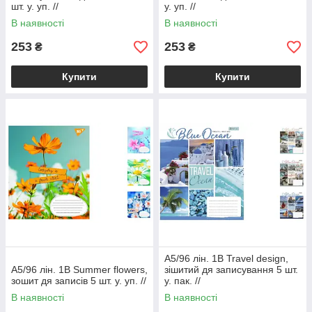
шт. у. уп. //
у. уп. //
В наявності
В наявності
253
253
₴
₴
Купити
Купити
А5/96 лін. 1В Travel design,
А5/96 лін. 1В Summer flowers,
зішитий дя записування 5 шт.
зошит дя записів 5 шт. у. уп. //
у. пак. //
В наявності
В наявності