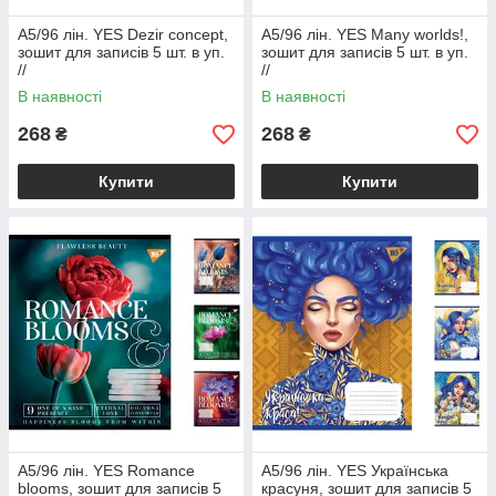
А5/96 лін. YES Dezir concept,
А5/96 лін. YES Many worlds!,
зошит для записів 5 шт. в уп.
зошит для записів 5 шт. в уп.
//
//
В наявності
В наявності
268
268
₴
₴
Купити
Купити
А5/96 лін. YES Romance
А5/96 лін. YES Українська
blooms, зошит для записів 5
красуня, зошит для записів 5