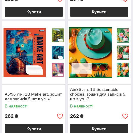
Купити
Купити
А5/96 лін. 1В Sustainable
А5/96 лін. 1В Make art, зошит
choices, зошит для записів 5
для записів 5 шт в уп. //
шт в уп. //
В наявності
В наявності
262
262
₴
₴
Купити
Купити