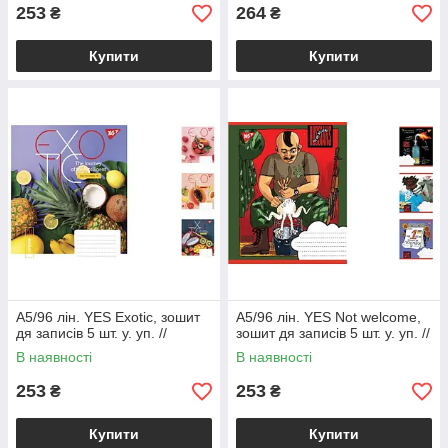
253
264
₴
₴
Купити
Купити
А5/96 лін. YES Exotic, зошит
А5/96 лін. YES Not welcome,
дя записів 5 шт. у. уп. //
зошит дя записів 5 шт. у. уп. //
В наявності
В наявності
253
253
₴
₴
Купити
Купити