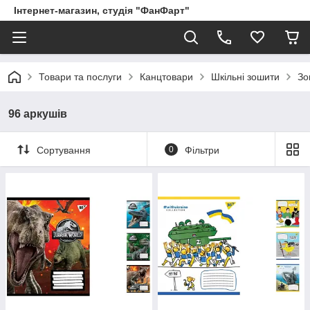
Інтернет-магазин, студія "ФанФарт"
Товари та послуги
Канцтовари
Шкільні зошити
Зо
96 аркушів
Сортування
0
Фільтри