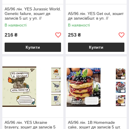
А5/96 лін. YES Jurassic World.
Genetic failure, зошит дя
А5/96 лін. YES Get out, зошит
записів 5 шт. у уп. //
дя записів5шт. в уп. //
В наявності
В наявності
216
253
₴
₴
Купити
Купити
А5/96 лін. YES Ukraine
А5/96 лін. 1В Homemade
bravery, зошит дя записів 5
cake, зошит дя записів 5 шт.