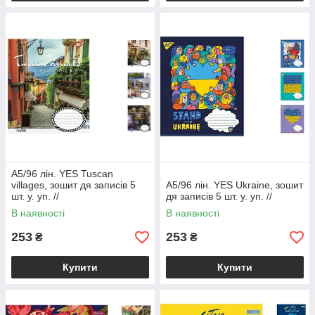
А5/96 лін. YES Tuscan
villages, зошит дя записів 5
А5/96 лін. YES Ukraine, зошит
шт. у. уп. //
дя записів 5 шт. у. уп. //
В наявності
В наявності
253
253
₴
₴
Купити
Купити