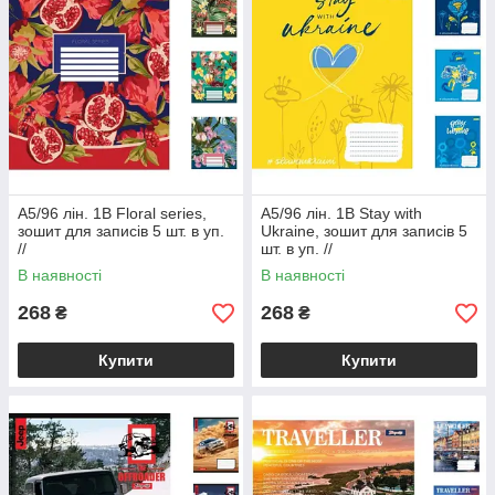
А5/96 лін. 1В Floral series,
А5/96 лін. 1В Stay with
зошит для записів 5 шт. в уп.
Ukraine, зошит для записів 5
//
шт. в уп. //
В наявності
В наявності
268
268
₴
₴
Купити
Купити