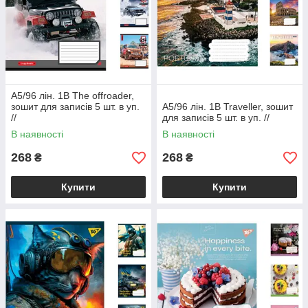
А5/96 лін. 1В The offroader,
зошит для записів 5 шт. в уп.
А5/96 лін. 1В Traveller, зошит
//
для записів 5 шт. в уп. //
В наявності
В наявності
268
268
₴
₴
Купити
Купити