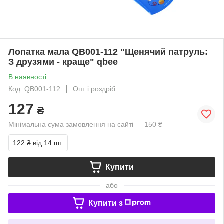
Лопатка мала QB001-112 "Щенячий патруль:
З друзями - краще" qbee
В наявності
Код: QB001-112
Опт і роздріб
127
₴
Мінімальна сума замовлення на сайті — 150 ₴
122 ₴
від 14 шт.
Купити
або
Купити з