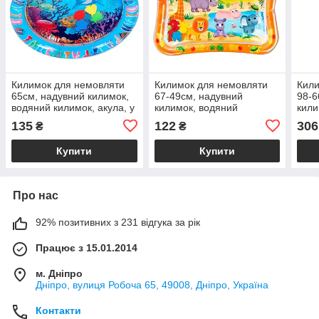
Килимок для немовляти
Килимок для немовляти
Кили
65см, надувний килимок,
67-49см, надувний
98-6
водяний килимок, акула, у
килимок, водяний
кили
п/е, 17-19-1,5см /48/
килимок, тварини, у п/е,
кили
135
122
306
₴
₴
20-25-2см /48/
20-2
Купити
Купити
Про нас
92% позитивних з 231 відгука за рік
Працює з 15.01.2014
м. Дніпро
Дніпро, вулиця Робоча 65, 49008, Дніпро, Україна
Контакти