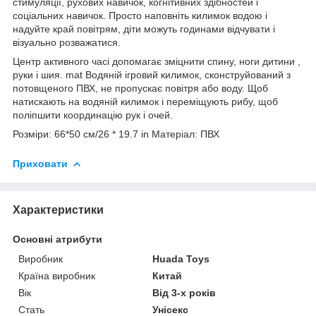
стимуляції, рухових навичок, когнітивних здібностей і
соціальних навичок. Просто наповніть килимок водою і
надуйте край повітрям, діти можуть годинами відчувати і
візуально розважатися.
Центр активного часі допомагає зміцнити спину, ноги дитини ,
руки і шия. mat Водяній ігровий килимок, сконструйований з
потовщеного ПВХ, не пропускає повітря або воду. Щоб
натискають на водяній килимок і переміщують рибу, щоб
поліпшити координацію рук і очей.
Розміри: 66*50 см/26 * 19.7 in Матеріал: ПВХ
Приховати
Характеристики
Основні атрибути
Виробник
Huada Toys
Країна виробник
Китай
Вік
Від 3-х років
Стать
Унісекс