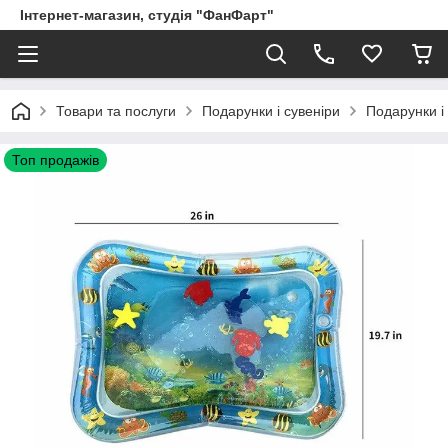
Інтернет-магазин, студія "ФанФарт"
Товари та послуги
Подарунки і сувеніри
Подарунки і
Топ продажів