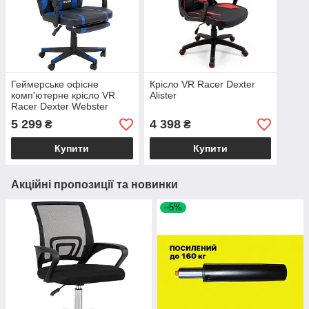
Геймерське офісне
Крісло VR Racer Dexter
комп'ютерне крісло VR
Alister
Racer Dexter Webster
5 299
4 398
₴
₴
Купити
Купити
Акційні пропозиції та новинки
–5%