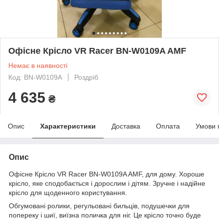
Офісне Крісло VR Racer BN-W0109A AMF
Немає в наявності
Код: BN-W0109A
Роздріб
4 635
₴
Опис
Характеристики
Доставка
Оплата
Умови 
Опис
Офісне Крісло VR Racer BN-W0109A AMF, для дому. Хороше
крісло, яке сподобається і дорослим і дітям. Зручне і надійне
крісло для щоденного користування.
Обгумовані ролики, регульовані бильців, подушечки для
попереку і шиї, виїзна поличка для ніг. Це крісло точно буде