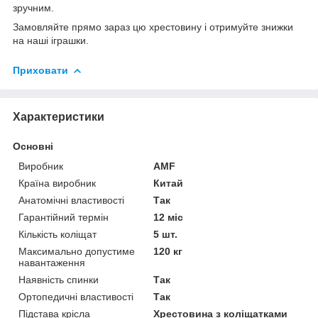
зручним.
Замовляйте прямо зараз цю хрестовину і отримуйте знижки
на наші іграшки.
Приховати
Характеристики
Основні
Виробник
AMF
Країна виробник
Китай
Анатомічні властивості
Так
Гарантійний термін
12 міс
Кількість коліщат
5 шт.
Максимально допустиме
120 кг
навантаження
Наявність спинки
Так
Ортопедичні властивості
Так
Підстава крісла
Хрестовина з коліщатками